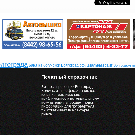
олгограда
Баня на богунской Волгоград официальный сайт
Волгофарм
Ма
Печатный справочник
Бизнес справочник Волгоград,
Волжский... профессиональное
издание, максимально
приближенное к потенциальному
покупателю и упрощает поиск
информации для потребителя,
т.к. охватывает все секторы
рынка.