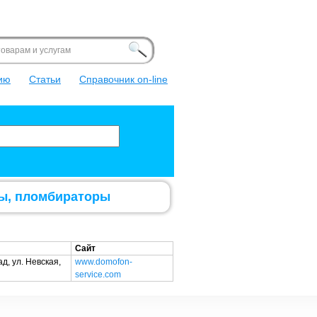
ка
ite
ию
Статьи
Справочник on-line
бы, пломбираторы
Сайт
ад, ул. Невская,
www.domofon-
service.com