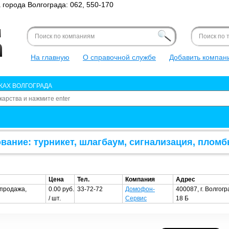
города Волгограда: 062, 550-170
Форма поиска
Search for
Search this site
Форма поис
Search for
Search this s
На главную
О справочной службе
Добавить компан
КАХ ВОЛГОГРАДА
вание: турникет, шлагбаум, сигнализация, плом
Цена
Тел.
Компания
Адрес
 продажа,
0.00 руб.
33-72-72
Домофон-
400087, г. Волгогр
/ шт.
Сервис
18 Б