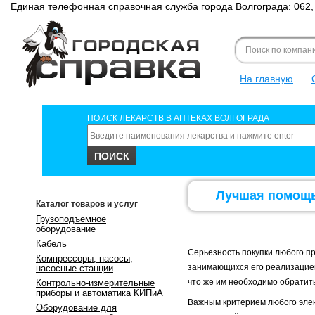
Единая телефонная справочная служба города Волгограда: 062,
Форма поиска
Search for
Search this site
На главную
ПОИСК ЛЕКАРСТВ В АПТЕКАХ ВОЛГОГРАДА
Лучшая помощь
Каталог товаров и услуг
Грузоподъемное
оборудование
Кабель
Серьезность покупки любого п
Компрессоры, насосы,
занимающихся его реализацией,
насосные станции
что же им необходимо обратит
Контрольно-измерительные
приборы и автоматика КИПиА
Важным критерием любого элек
Оборудование для