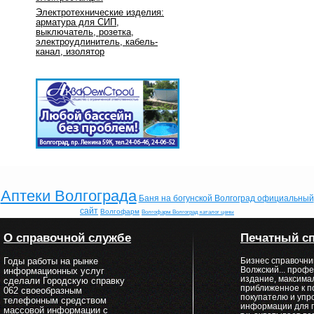
Электротехнические изделия:
арматура для СИП,
выключатель, розетка,
электроудлинитель, кабель-
канал, изолятор
Аптеки Волгограда
Баня на богунской Волгоград официальный
сайт
Волгофарм
Волгофарм Волгоград каталог цены
О справочной службе
Печатный с
Годы работы на рынке
Бизнес справочни
Волжский... проф
информационных услуг
издание, максима
сделали Городскую справку
приближенное к 
062 своеобразным
покупателю и упр
телефонным средством
информации для 
массовой информации с