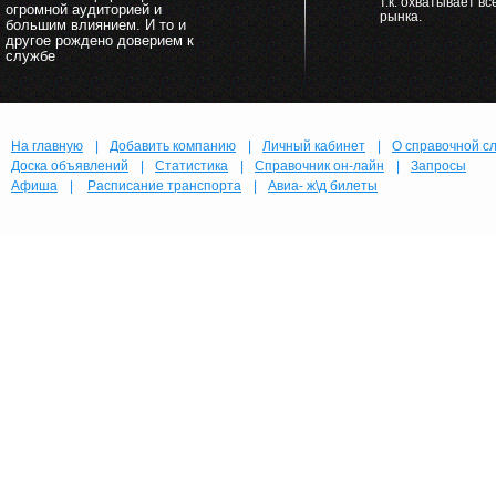
т.к. охватывает в
огромной аудиторией и
рынка.
большим влиянием. И то и
другое рождено доверием к
службе
На главную
|
Добавить компанию
|
Личный кабинет
|
О справочной с
Доска объявлений
|
Статистика
|
Справочник он-лайн
|
Запросы
Афиша
|
Расписание транспорта
|
Авиа- ж\д билеты