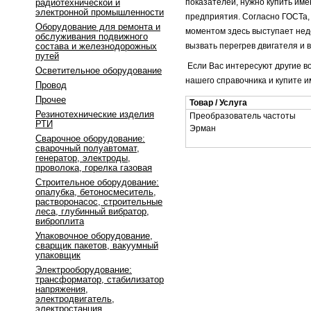
радиотехнической и
показателей, нужно купить им
электронной промышленности
предприятия. Согласно ГОСТа,
Оборудование для ремонта и
моментом здесь выступает нед
обслуживания подвижного
состава и железнодорожных
вызвать перегрев двигателя и в
путей
Если Вас интересуют другие в
Осветительное оборудование
нашего справочника и купите и
Провод
Прочее
Товар / Услуга
Резинотехнические изделия
Преобразователь частоты
РТИ
Эрман
Сварочное оборудование:
сварочный полуавтомат,
генератор, электроды,
проволока, горелка газовая
Строительное оборудование:
опалубка, бетоносмеситель,
растворонасос, строительные
леса, глубинный вибратор,
виброплита
Упаковочное оборудование,
сварщик пакетов, вакуумный
упаковщик
Электрооборудование:
трансформатор, стабилизатор
напряжения,
электродвигатель,
электростанция