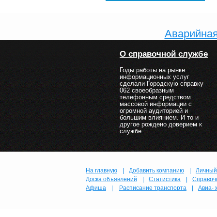
Аварийная
О справочной службе
Годы работы на рынке
информационных услуг
сделали Городскую справку
062 своеобразным
телефонным средством
массовой информации с
огромной аудиторией и
большим влиянием. И то и
другое рождено доверием к
службе
На главную
|
Добавить компанию
|
Личный
Доска объявлений
|
Статистика
|
Справоч
Афиша
|
Расписание транспорта
|
Авиа- 