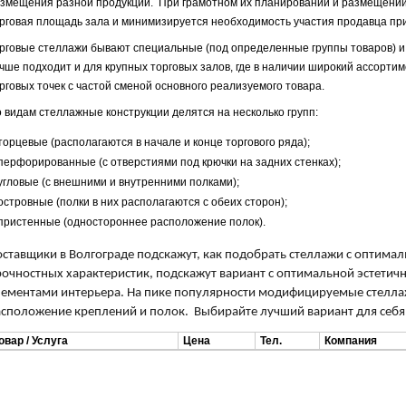
змещения разной продукции. При грамотном их планировании и размещении
рговая площадь зала и минимизируется необходимость участия продавца пр
рговые стеллажи бывают специальные (под определенные группы товаров) и
чше подходит и для крупных торговых залов, где в наличии широкий ассортим
рговых точек с частой сменой основного реализуемого товара.
 видам стеллажные конструкции делятся на несколько групп:
торцевые (располагаются в начале и конце торгового ряда);
перфорированные (с отверстиями под крючки на задних стенках);
угловые (с внешними и внутренними полками);
островные (полки в них располагаются с обеих сторон);
пристенные (одностороннее расположение полок).
ставщики в Волгограде подскажут, как подобрать стеллажи с оптима
очностных характеристик, подскажут вариант с оптимальной эстетич
лементами интерьера. На пике популярности модифицируемые стеллаж
сположение креплений и полок. Выбирайте лучший вариант для себя в
овар / Услуга
Цена
Тел.
Компания