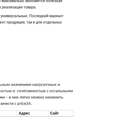
 максимально экономится полезная
и реализации товара.
 универсальные. Последний вариант
ент продукции, так и для отдельных
льным значением нагрузочных и
ностью и сочетаемостью с остальными
и – в них легко можно изменить
месте с price34.
Адрес
Сайт