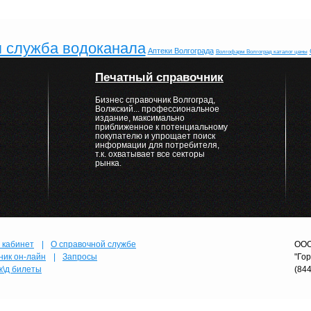
 служба водоканала
Аптеки Волгограда
Волгофарм Волгоград каталог цены
Печатный справочник
Бизнес справочник Волгоград,
Волжский... профессиональное
издание, максимально
приближенное к потенциальному
покупателю и упрощает поиск
информации для потребителя,
т.к. охватывает все секторы
рынка.
 кабинет
|
О справочной службе
ООО
ник он-лайн
|
Запросы
"Го
ж\д билеты
(84