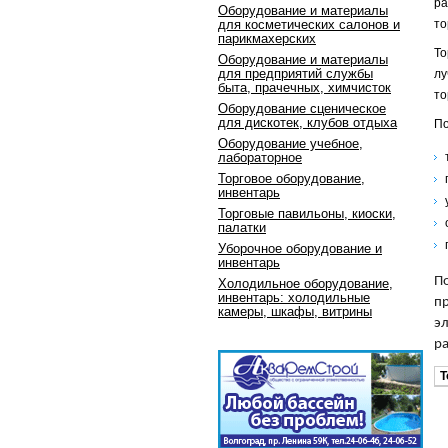
ра
Оборудование и материалы
для косметических салонов и
то
парикмахерских
То
Оборудование и материалы
для предприятий службы
лу
быта, прачечных, химчисток
то
Оборудование сценическое
для дискотек, клубов отдыха
По
Оборудование учебное,
лабораторное
Торговое оборудование,
инвентарь
Торговые павильоны, киоски,
палатки
Уборочное оборудование и
инвентарь
По
Холодильное оборудование,
инвентарь: холодильные
пр
камеры, шкафы, витрины
э
ра
Т