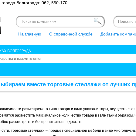
города Волгограда: 062, 550-170
Форма поиска
Search for
Search this site
Форма поис
Search for
Search this s
На главную
О справочной службе
Добавить компан
КАХ ВОЛГОГРАДА
ыбираем вместе торговые стеллажи от лучших п
зависимости размещаемого типа товара и вида упаковки тары, осуществляют
ремятся разместить максимальное количество товара в зале таким образом, 
обно рассмотреть и беспрепятственно достать.
 сути, торговые стеллажи – предмет специальной мебели в виде многоярусны